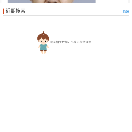
近期搜索
取消
没有相关数据，小编正在整理中...
王培玉 首席讲师
北京大学公共卫生学院·社会医学与健康教育系主任，教授、
博士生导师，公卫学院副院长。
1982年12月毕业于北京医科大学卫生系,1985年9月考入
河
北医科大学
读硕士研究生，1988年7月获医学硕士学位后留校
任讲师。1991年10月接受日本文部省奖学金资助、赴日本
山梨
大学
医学部攻读博士学位， 1996年获医学博士学位后在
河北医
科大学
任副教授，后到日本山梨大学医学部任讲师，从事临床
医学专业学生的预防医学教育和营养学及流行病学研究，慢性
病的健康管理与健康教育。2003年9月回到北京大学医学部，