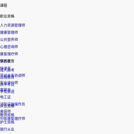
课程
职业资格
人力资源管理师
健康管理师
公共营养师
心理咨询师
康复理疗师
保育员
学历教育
快递员
成人高考
劳动关系协调师
远程教育
安全评价师
自学考试
育婴员
学位英语
电工证
消防设施操作员
从业资格
美容师
教师资格
中医康复理疗师
护士资格
银行从业