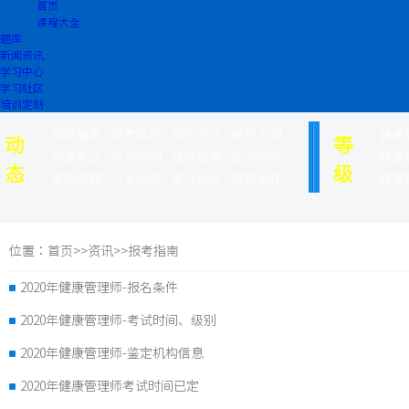
首页
课程大全
题库
新闻资讯
学习中心
学习社区
培训定制
报考指南
报考条件
报名时间
教材大纲
健康
动
等
领准考证
考试时间
成绩查询
证书领取
健康
态
级
常见问题
行业资讯
学习社区
政策法规
健康
位置：
首页
>>
资讯
>>
报考指南
2020年健康管理师-报名条件
2020年健康管理师-考试时间、级别
2020年健康管理师-鉴定机构信息
2020年健康管理师考试时间已定